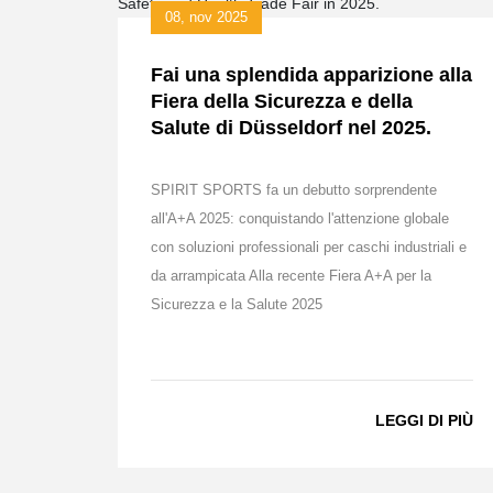
08, nov 2025
Fai una splendida apparizione alla
Fiera della Sicurezza e della
Salute di Düsseldorf nel 2025.
SPIRIT SPORTS fa un debutto sorprendente
all'A+A 2025: conquistando l'attenzione globale
con soluzioni professionali per caschi industriali e
da arrampicata Alla recente Fiera A+A per la
Sicurezza e la Salute 2025
LEGGI DI PIÙ