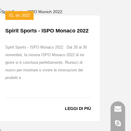
01, dic 2022
Spirit Sports - ISPO Monaco 2022
Spirit Sports - ISPO Monaco 2022 Dal 28 al 30
novembre, la mostra ISPO Monaco 2022 di tre
giorni si è conclusa perfettamente. Riunisci di
nuovo per mostrare e vivere le innovazioni dei
prodotti e
LEGGI DI PIÙ