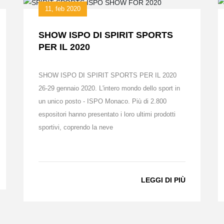
11, feb 2020
SHOW ISPO DI SPIRIT SPORTS
PER IL 2020
SHOW ISPO DI SPIRIT SPORTS PER IL 2020
26-29 gennaio 2020. L'intero mondo dello sport in
un unico posto - ISPO Monaco. Più di 2.800
espositori hanno presentato i loro ultimi prodotti
sportivi, coprendo la neve
LEGGI DI PIÙ