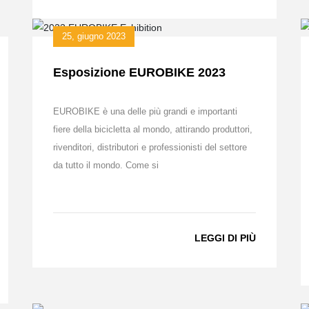
25, giugno 2023
Esposizione EUROBIKE 2023
EUROBIKE è una delle più grandi e importanti
fiere della bicicletta al mondo, attirando produttori,
rivenditori, distributori e professionisti del settore
da tutto il mondo. Come si
LEGGI DI PIÙ