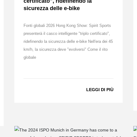
certificato", ridefinendo la
sicurezza delle e-bike
Fonti globali 2026 Hong Kong Show: Spirit Sports
presenterà il casco intelligente "triplo certificato",
ridefinendo la sicurezza delle e-bike Nell'era dei 45
km/h, la sicurezza deve "evolversi" Come il rito
globale
LEGGI DI PIÙ